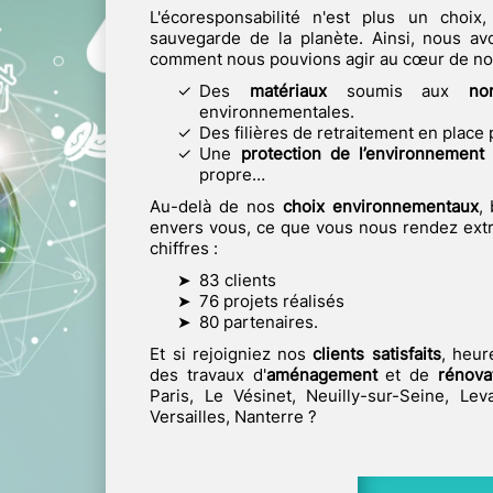
L'écoresponsabilité n'est plus un choi
sauvegarde de la planète. Ainsi, nous a
comment nous pouvions agir au cœur de nos 
Des
matériaux
soumis aux
no
environnementales.
Des filières de retraitement en place
Une
protection de l’environnement
propre…
Au-delà de nos
choix environnementaux
,
envers vous, ce que vous nous rendez ex
chiffres :
83 clients
76 projets réalisés
80 partenaires.
Et si rejoigniez nos
clients satisfaits
, heur
des travaux d'
aménagement
et de
rénova
Paris, Le Vésinet, Neuilly-sur-Seine, Leva
Versailles, Nanterre ?