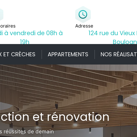
oraires
Adresse
i à vendredi de 08h à
124 rue du Vieux
19h
Boulogn
X ET CRÈCHES
APPARTEMENTS
NOS RÉALISA
ction et rénovation
os réussites de demain