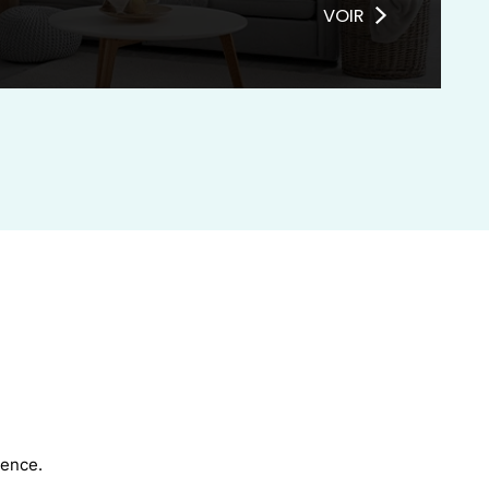
s
VOIR
lence.